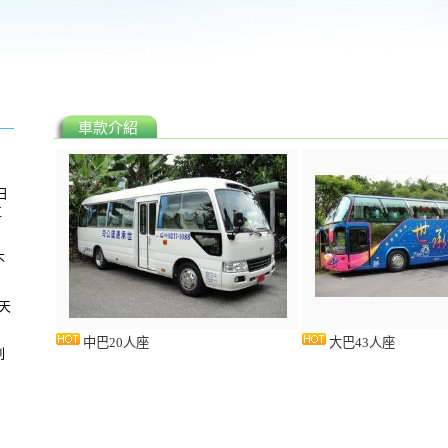
車款介紹
日
車
不
天
中巴20人座
大巴43人座
刷