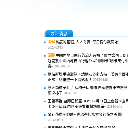
最新消息
防疫的基礎, 人人有責, 每日從你我開始!
2020/03/19
中國內地自由行的旅人有福了!!! 本公司自即
起開放中國內地自由行客戶以"銀聯卡"刷卡支付
資~
2015/01/15
網站新增手機瀏覽，請網友多多支持！若有畫面
正常，請重整一下網站喔！
2015/01/01
摩天領柿子紅了.採柿子採甜柿.世承遊覽車帶您摩
領採柿子
2014/10/01
回饋客群,自即日起至103年12月31日止台新卡友
卡免手續費,由世承遊覽車幫您買單~
2014/08/13
金針花季開跑嘍~ 世承帶您探索金針花之美麗!!
2014/08/01
世承新增小可愛25人座巴士加入團隊營運~